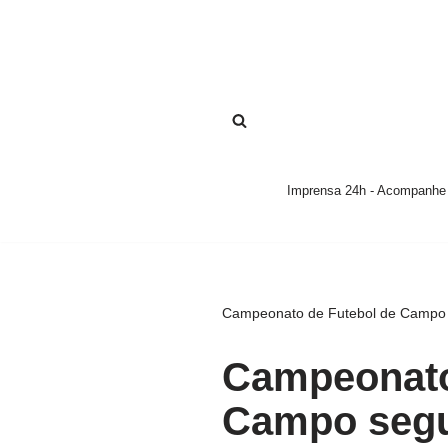
Pular
para
o
conteúdo
Imprensa 24h - Acompanhe a
Campeonato de Futebol de Campo 
Campeonato
Campo segu