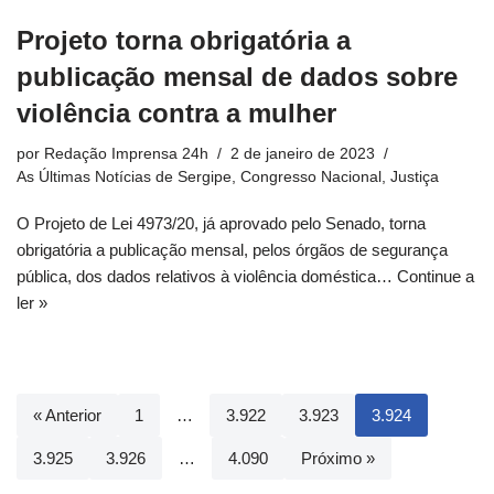
Projeto torna obrigatória a
publicação mensal de dados sobre
violência contra a mulher
por
Redação Imprensa 24h
2 de janeiro de 2023
As Últimas Notícias de Sergipe
,
Congresso Nacional
,
Justiça
O Projeto de Lei 4973/20, já aprovado pelo Senado, torna
obrigatória a publicação mensal, pelos órgãos de segurança
pública, dos dados relativos à violência doméstica…
Continue a
ler »
« Anterior
1
…
3.922
3.923
3.924
3.925
3.926
…
4.090
Próximo »