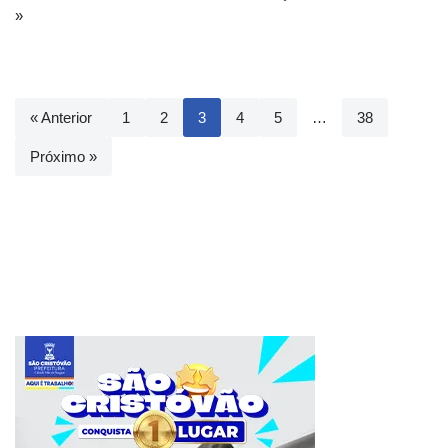
»
« Anterior
1
2
3
4
5
…
38
Próximo »