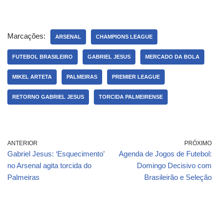
Marcações:
ARSENAL
CHAMPIONS LEAGUE
FUTEBOL BRASILEIRO
GABRIEL JESUS
MERCADO DA BOLA
MIKEL ARTETA
PALMEIRAS
PREMIER LEAGUE
RETORNO GABRIEL JESUS
TORCIDA PALMEIRENSE
ANTERIOR
PRÓXIMO
Gabriel Jesus: ‘Esquecimento’
Agenda de Jogos de Futebol:
no Arsenal agita torcida do
Domingo Decisivo com
Palmeiras
Brasileirão e Seleção