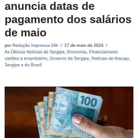
anuncia datas de
pagamento dos salários
de maio
por
Redação Imprensa 24h
17 de maio de 2024
As Últimas Notícias de Sergipe
,
Economia
,
Financiamento
cartões e empréstimo
,
Governo de Sergipe
,
Notícias de Aracaju,
Sergipe e do Brasil