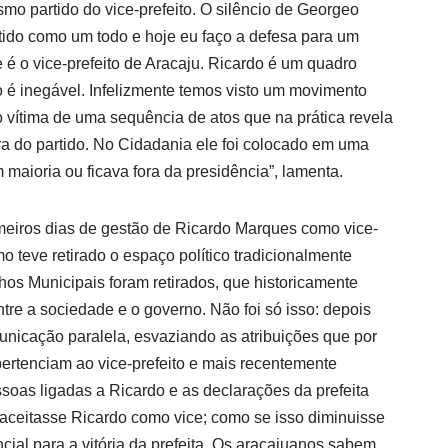
smo partido do vice-prefeito. O silêncio de Georgeo
tido como um todo e hoje eu faço a defesa para um
 o vice-prefeito de Aracaju. Ricardo é um quadro
o é inegável. Infelizmente temos visto um movimento
do vítima de uma sequência de atos que na prática revela
ora do partido. No Cidadania ele foi colocado em uma
m maioria ou ficava fora da presidência”, lamenta.
imeiros dias de gestão de Ricardo Marques como vice-
o teve retirado o espaço político tradicionalmente
hos Municipais foram retirados, que historicamente
re a sociedade e o governo. Não foi só isso: depois
nicação paralela, esvaziando as atribuições que por
 pertenciam ao vice-prefeito e mais recentemente
soas ligadas a Ricardo e as declarações da prefeita
 aceitasse Ricardo como vice; como se isso diminuisse
cial para a vitória da prefeita. Os aracajuanos sabem