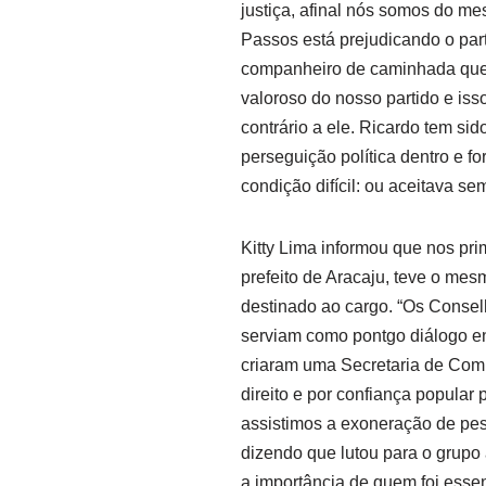
justiça, afinal nós somos do me
Passos está prejudicando o par
companheiro de caminhada que é
valoroso do nosso partido e iss
contrário a ele. Ricardo tem si
perseguição política dentro e f
condição difícil: ou aceitava se
Kitty Lima informou que nos pr
prefeito de Aracaju, teve o mesm
destinado ao cargo. “Os Consel
serviam como pontgo diálogo ent
criaram uma Secretaria de Comu
direito e por confiança popular
assistimos a exoneração de pes
dizendo que lutou para o grupo
a importância de quem foi essen