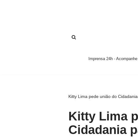
Pular
para
o
conteúdo
Imprensa 24h - Acompanhe a
Kitty Lima pede união do Cidadani
Kitty Lima 
Cidadania p