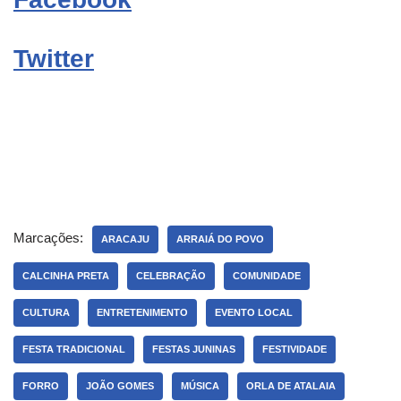
Twitter
Marcações:
ARACAJU
ARRAIÁ DO POVO
CALCINHA PRETA
CELEBRAÇÃO
COMUNIDADE
CULTURA
ENTRETENIMENTO
EVENTO LOCAL
FESTA TRADICIONAL
FESTAS JUNINAS
FESTIVIDADE
FORRO
JOÃO GOMES
MÚSICA
ORLA DE ATALAIA