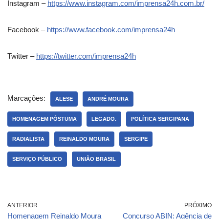
Instagram –
https://www.instagram.com/imprensa24h.com.br/
Facebook –
https://www.facebook.com/imprensa24h
Twitter –
https://twitter.com/imprensa24h
Marcações:
ALESE
ANDRÉ MOURA
HOMENAGEM PÓSTUMA
LEGADO.
POLÍTICA SERGIPANA
RADIALISTA
REINALDO MOURA
SERGIPE
SERVIÇO PÚBLICO
UNIÃO BRASIL
ANTERIOR
PRÓXIMO
Homenagem Reinaldo Moura
Concurso ABIN: Agência de