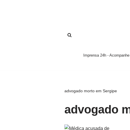
Pular
para
o
conteúdo
Imprensa 24h - Acompanhe a
advogado morto em Sergipe
advogado m