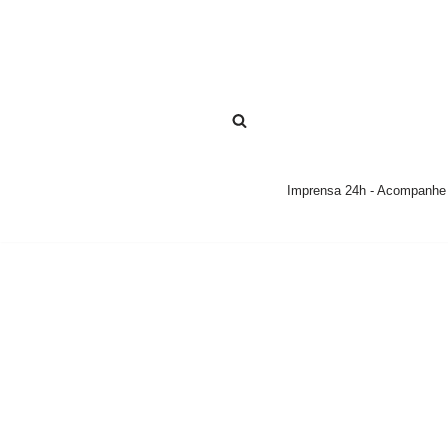
Pular
para
o
conteúdo
Imprensa 24h - Acompanhe a