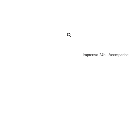
Pular
para
o
conteúdo
Imprensa 24h - Acompanhe a