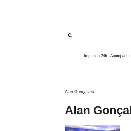
Pular
para
o
conteúdo
Imprensa 24h - Acompanhe a
Alan Gonçalves
Alan Gonça