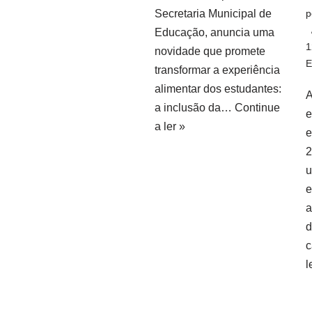
Secretaria Municipal de
p
Educação, anuncia uma
1
novidade que promete
E
transformar a experiência
alimentar dos estudantes:
A
a inclusão da…
Continue
e
a ler »
e
2
u
e
a
d
c
l