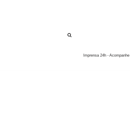
Pular
para
o
conteúdo
Imprensa 24h - Acompanhe a