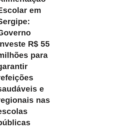
Escolar em
Sergipe:
Governo
investe R$ 55
milhões para
garantir
refeições
saudáveis e
regionais nas
escolas
públicas