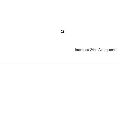
Pular
para
o
conteúdo
Imprensa 24h - Acompanhe a