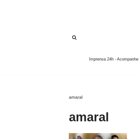
Pular
para
o
conteúdo
Imprensa 24h - Acompanhe a
amaral
amaral