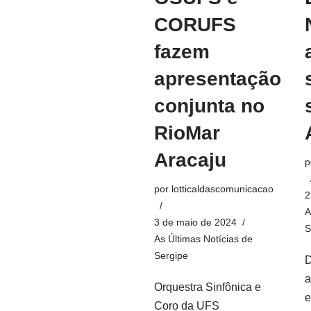
CORUFS
fazem
apresentação
conjunta no
RioMar
Aracaju
p
por
lotticaldascomunicacao
2
A
3 de maio de 2024
S
As Últimas Notícias de
Sergipe
D
a
Orquestra Sinfônica e
e
Coro da UFS