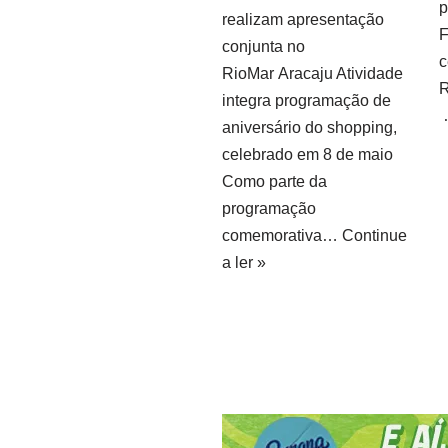
p
realizam apresentação
F
conjunta no
c
RioMar Aracaju Atividade
R
integra programação de
aniversário do shopping,
celebrado em 8 de maio
Como parte da
programação
comemorativa…
Continue
a ler »