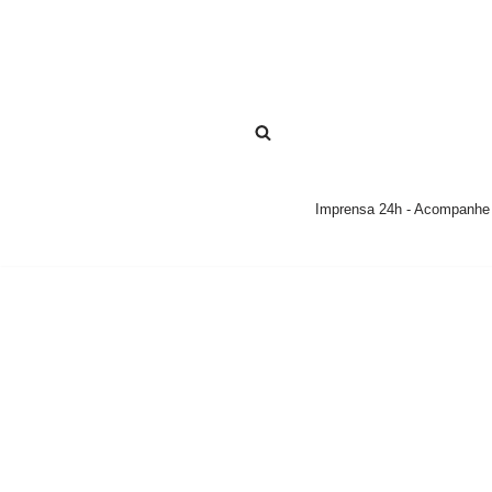
Pular
para
o
conteúdo
Imprensa 24h - Acompanhe a