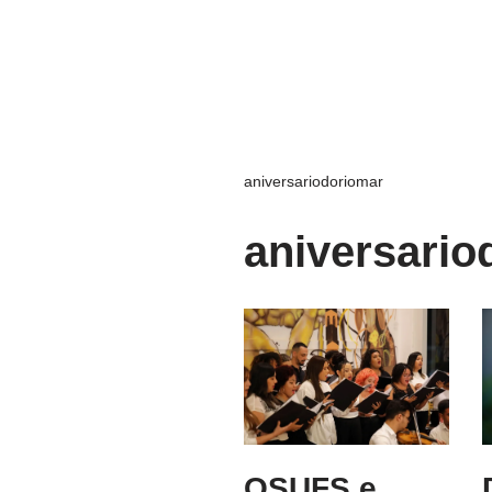
aniversariodoriomar
aniversario
OSUFS e