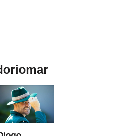
doriomar
Diogo