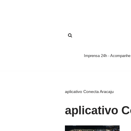
Pular
para
o
conteúdo
Imprensa 24h - Acompanhe a
aplicativo Conecta Aracaju
aplicativo 