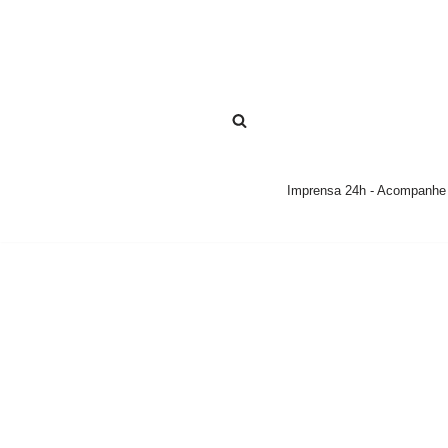
Pular
para
o
conteúdo
Imprensa 24h - Acompanhe a