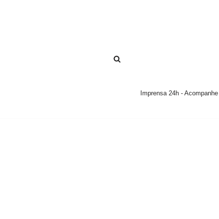
Pular
para
o
conteúdo
Imprensa 24h - Acompanhe a