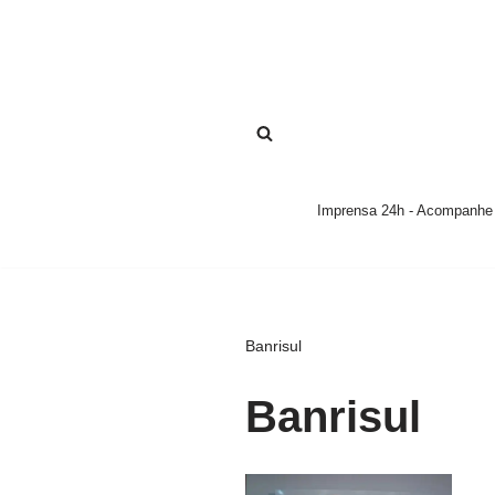
Pular
para
o
conteúdo
Imprensa 24h - Acompanhe a
Banrisul
Banrisul