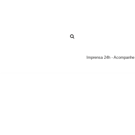
Pular
para
o
conteúdo
Imprensa 24h - Acompanhe a