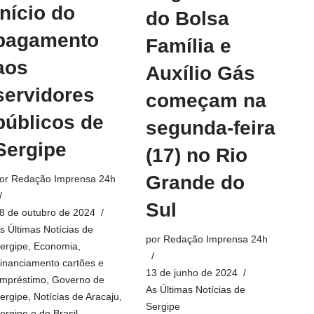
início do
do Bolsa
pagamento
Família e
aos
Auxílio Gás
servidores
começam na
públicos de
segunda-feira
Sergipe
(17) no Rio
Grande do
or
Redação Imprensa 24h
Sul
8 de outubro de 2024
s Últimas Notícias de
por
Redação Imprensa 24h
ergipe
,
Economia
,
inanciamento cartões e
13 de junho de 2024
mpréstimo
,
Governo de
As Últimas Notícias de
ergipe
,
Notícias de Aracaju,
Sergipe
ergipe e do Brasil