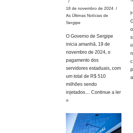
18 de novembro de 2024
H
As Últimas Notícias de
G
Sergipe
o
O Governo de Sergipe
s
inicia amanhã, 19 de
i
novembro de 2024, o
n
pagamento dos
c
servidores estaduais, com
um total de R$ 510
a
milhões sendo
injetados…
Continue a ler
»