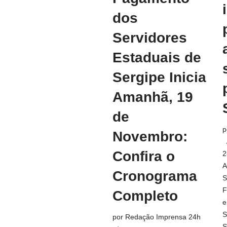
dos
Servidores
Estaduais de
Sergipe Inicia
Amanhã, 19
de
p
Novembro:
Confira o
2
A
Cronograma
S
F
Completo
e
S
por
Redação Imprensa 24h
S