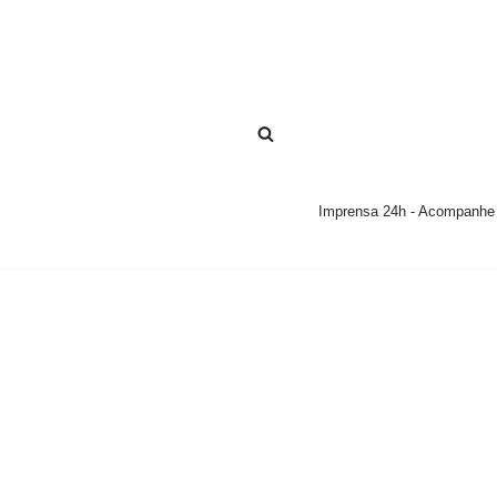
Pular
para
o
conteúdo
Imprensa 24h - Acompanhe a