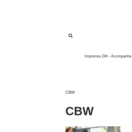
Pular
para
o
conteúdo
Imprensa 24h - Acompanhe a
CBW
CBW