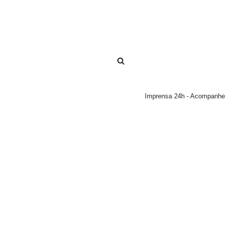
Pular
para
o
conteúdo
Imprensa 24h - Acompanhe a