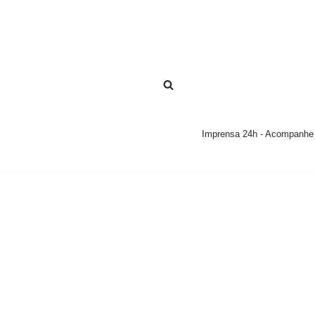
Pular
para
o
conteúdo
Imprensa 24h - Acompanhe a