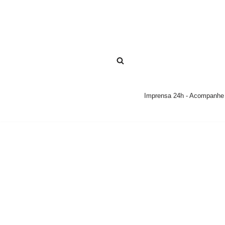
Pular
para
o
conteúdo
Imprensa 24h - Acompanhe a