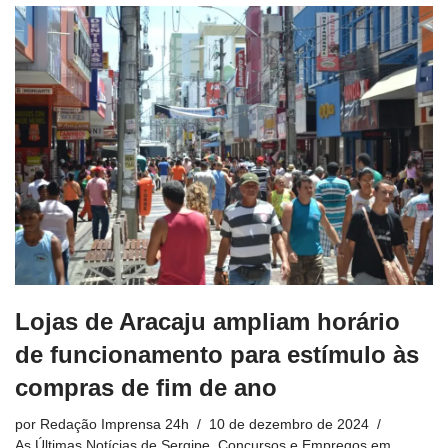
Lojas de Aracaju ampliam horário
de funcionamento para estímulo às
compras de fim de ano
por
Redação Imprensa 24h
10 de dezembro de 2024
As Últimas Notícias de Sergipe
,
Concursos e Empregos em