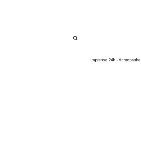
Pular
para
o
conteúdo
Imprensa 24h - Acompanhe a