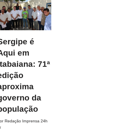
Sergipe é
Aqui em
Itabaiana: 71ª
edição
aproxima
governo da
população
or
Redação Imprensa 24h