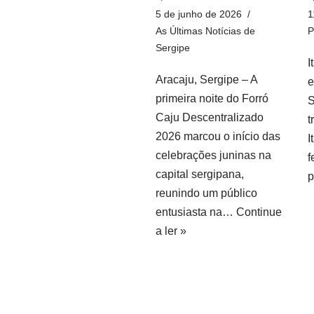
5 de junho de 2026
1
As Últimas Notícias de
P
Sergipe
I
Aracaju, Sergipe – A
e
primeira noite do Forró
S
Caju Descentralizado
t
2026 marcou o início das
I
celebrações juninas na
f
capital sergipana,
reunindo um público
entusiasta na…
Continue
a ler »