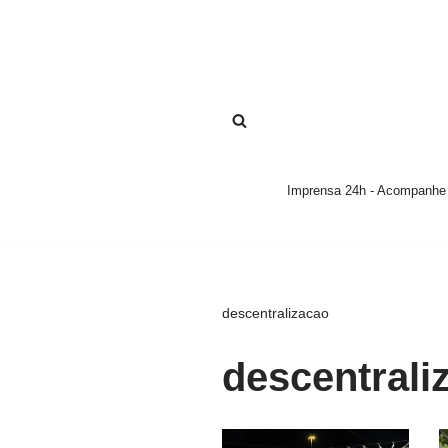
Pular
para
o
conteúdo
Imprensa 24h - Acompanhe a
descentralizacao
descentrali