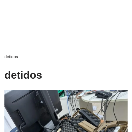
detidos
detidos