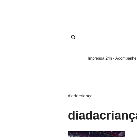
Pular
para
o
conteúdo
Imprensa 24h - Acompanhe a
diadacriança
diadacrianç