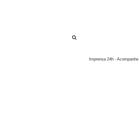
Pular
para
o
conteúdo
Imprensa 24h - Acompanhe a