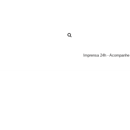
Pular
para
o
conteúdo
Imprensa 24h - Acompanhe a