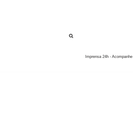
Pular
para
o
conteúdo
Imprensa 24h - Acompanhe a