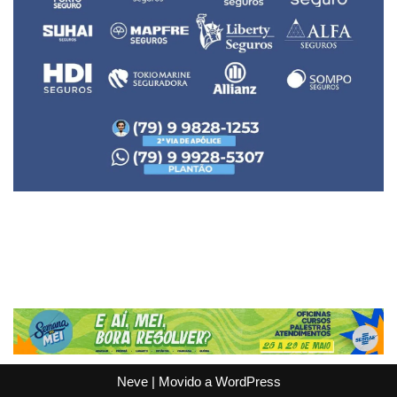
Neve
| Movido a
WordPress