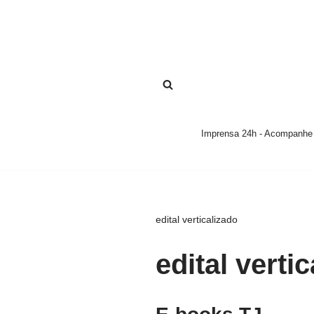
Pular
para
o
conteúdo
Imprensa 24h - Acompanhe a
edital verticalizado
edital verti