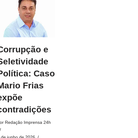
Corrupção e
Seletividade
Política: Caso
Mario Frias
expõe
contradições
or
Redação Imprensa 24h
 de junho de 2026