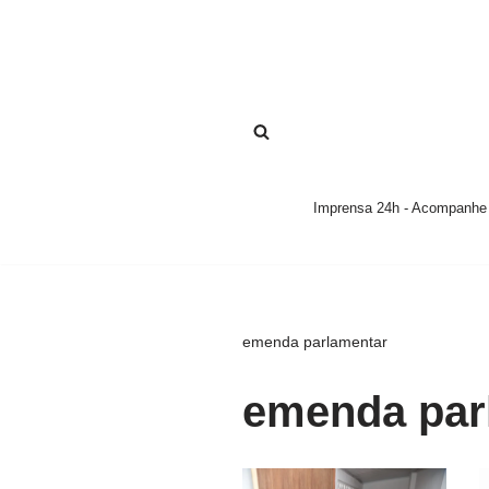
Pular
para
o
conteúdo
Imprensa 24h - Acompanhe a
emenda parlamentar
emenda par