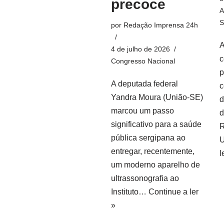
precoce
A
S
por
Redação Imprensa 24h
A
4 de julho de 2026
c
Congresso Nacional
p
A deputada federal
c
Yandra Moura (União-SE)
d
marcou um passo
d
significativo para a saúde
R
pública sergipana ao
U
entregar, recentemente,
l
um moderno aparelho de
ultrassonografia ao
Instituto…
Continue a ler
»