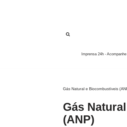
Pular
para
o
conteúdo
Imprensa 24h - Acompanhe a
Gás Natural e Biocombustíveis (AN
Gás Natural
(ANP)