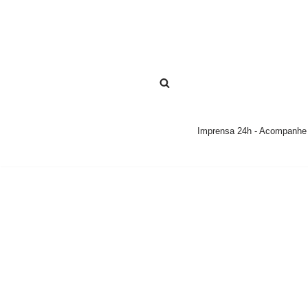
Pular
para
o
conteúdo
Imprensa 24h - Acompanhe a