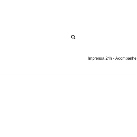
Pular
para
o
conteúdo
Imprensa 24h - Acompanhe a