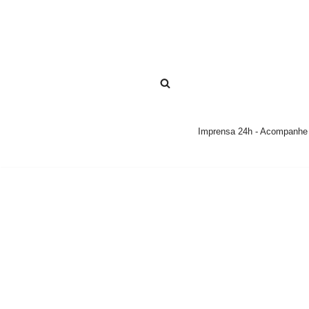
Pular
para
o
conteúdo
Imprensa 24h - Acompanhe a