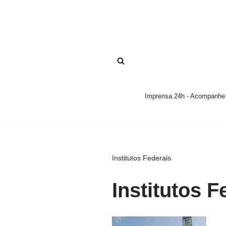
Pular
para
o
conteúdo
Imprensa 24h - Acompanhe a
Institutos Federais
Institutos F