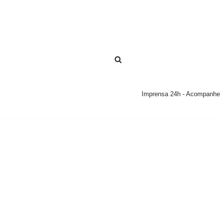
Pular
para
o
conteúdo
Imprensa 24h - Acompanhe a