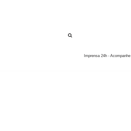
Pular
para
o
conteúdo
Imprensa 24h - Acompanhe a