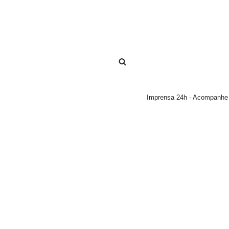
Pular
para
o
conteúdo
Imprensa 24h - Acompanhe a