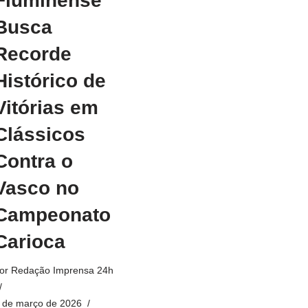
Fluminense
Busca
Recorde
Histórico de
Vitórias em
Clássicos
Contra o
Vasco no
Campeonato
Carioca
or
Redação Imprensa 24h
 de março de 2026