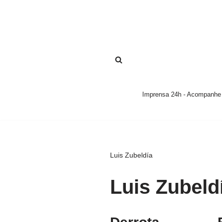
Pular
para
o
conteúdo
Imprensa 24h - Acompanhe a
Luis Zubeldía
Luis Zubeld