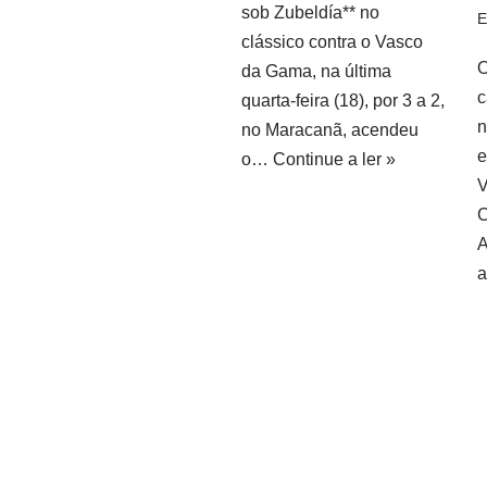
sob Zubeldía** no
E
clássico contra o Vasco
O
da Gama, na última
c
quarta-feira (18), por 3 a 2,
n
no Maracanã, acendeu
e
o…
Continue a ler »
V
C
a