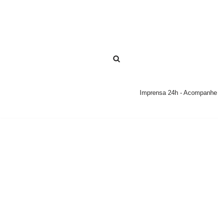
Pular
para
o
conteúdo
Imprensa 24h - Acompanhe a