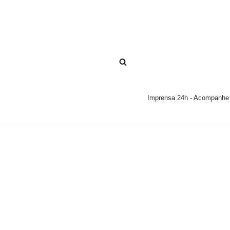
Pular
para
o
conteúdo
Imprensa 24h - Acompanhe a