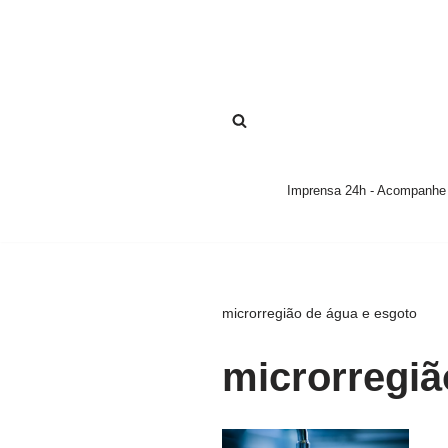
Pular
para
o
conteúdo
Imprensa 24h - Acompanhe a
microrregião de água e esgoto
microrregiã