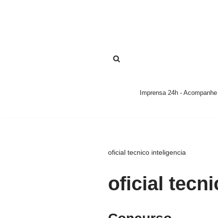
Pular
para
o
conteúdo
Imprensa 24h - Acompanhe a
oficial tecnico inteligencia
oficial tecn